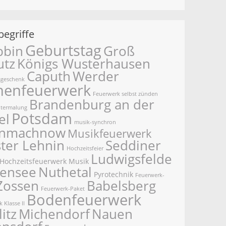
egriffe
Geburtstag
bbin
Groß
utz
Königs Wusterhausen
Caputh
Werder
sgeschenk
henfeuerwerk
Feuerwerk selbst zünden
Brandenburg an der
termalung
Potsdam
el
musik-synchron
inmachnow
Musikfeuerwerk
ster Lehnin
Seddiner
Hochzeitsfeier
Ludwigsfelde
Hochzeitsfeuerwerk
Musik
kensee
Nuthetal
Pyrotechnik
Feuerwerk-
Zossen
Babelsberg
Feuerwerk-Paket
Bodenfeuerwerk
 Klasse II
itz
Michendorf
Nauen