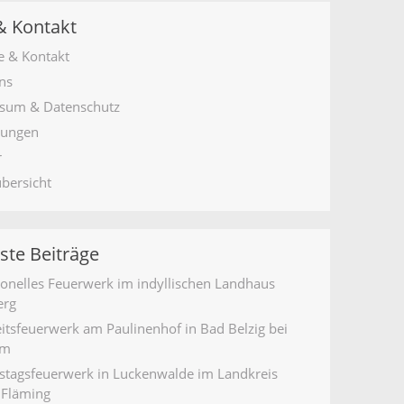
& Kontakt
e & Kontakt
ns
sum & Datenschutz
tungen
r
übersicht
ste Beiträge
ionelles Feuerwerk im indyllischen Landhaus
erg
itsfeuerwerk am Paulinenhof in Bad Belzig bei
am
stagsfeuerwerk in Luckenwalde im Landkreis
 Fläming