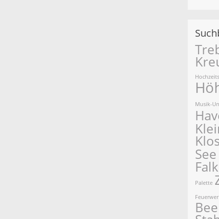
Suchb
Tre
Kre
Hochzeit
Hö
Musik-Un
Hav
Kle
Klo
See
Fal
Palette
Feuerwerk
Beel