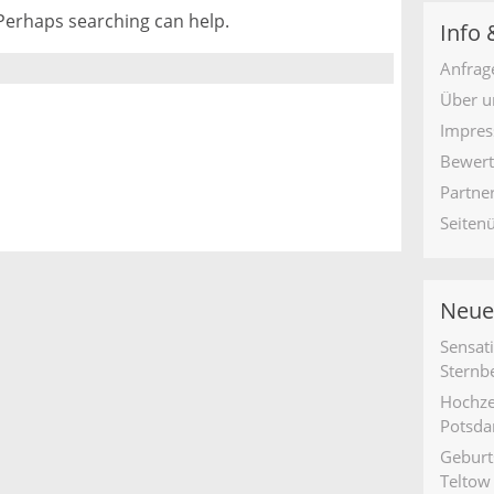
 Perhaps searching can help.
Info 
Anfrag
Über u
Impres
Bewer
Partne
Seiten
Neue
Sensat
Sternb
Hochze
Potsd
Geburt
Teltow