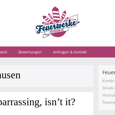
werk
Bewertungen
Anfragen & Kontakt
Feue
ausen
Kombi
Musik-
Hochze
rrassing, isn’t it?
Feuerw